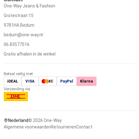
One-Way Jeans & Fashion
Grotestraat 15
9781HA Bedum
bedum@one-way.nl
06 83577516
Gratis afhalen in de winkel
Betaal veilig met
iDEAL
VISA
MC
PayPal
Klarna
Verzending via
DHL
Nederland
© 2026 One-Way
Algemene voorwaarden
Retourneren
Contact