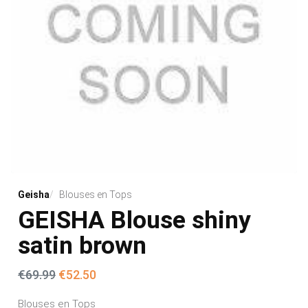
Geisha
Blouses en Tops
GEISHA Blouse shiny
satin brown
Oorspronkelijke prijs was: €69.99.
Huidige prijs is: €52.50.
€
69.99
€
52.50
Blouses en Tops