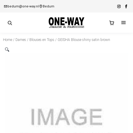
bedum@one-way.nl
Bedum
Home
/
Dames
/
Blouses en Tops
/ GEISHA Blouse shiny satin brown
🔍